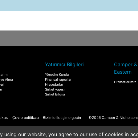
Yatırımcı Bilgileri
Camper & 
Eastern
asarım
Yönetim Kurulu
eye Alma
Finansal raporlar
Hizmetlerimiz
eri
Hissedarlar
ar
Şirket yapısı
Şirket Bilgisi
k
tikası
Çevre politikası
Bizimle iletişime geçin
©2026 Camper & Nicholsons M
y using our website, you agree to our use of cookies in ac