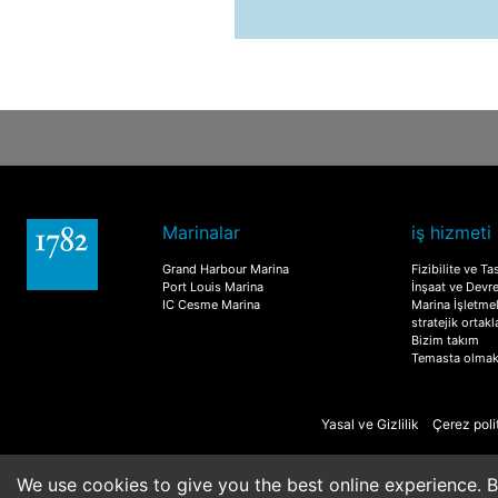
Marinalar
iş hizmeti
Grand Harbour Marina
Fizibilite ve T
Port Louis Marina
İnşaat ve Devr
IC Cesme Marina
Marina İşletmel
stratejik ortakl
Bizim takım
Temasta olma
Yasal ve Gizlilik
Çerez poli
We use cookies to give you the best online experience. B