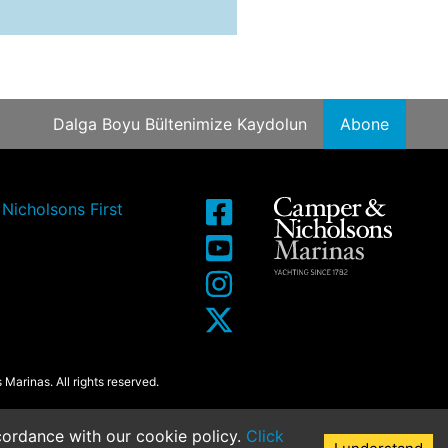
Dalga Boyu Bültenimize Kaydolun
Abone
Nicholsons First
arinas. All rights reserved.
cordance with our cookie policy.
Click